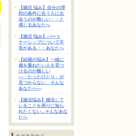
【婚活 悩み】自分の理
想の条件に合う人に出
会うのが難しい・・と
感じるあなたへ
【婚活 悩み】パート
ナーシップについて不
安がある・・あなたへ
【結婚の悩み】一緒に
歳を重ねたい人を見つ
けるのが難しい
―「たったひとり」が
見つからない、そんな
あなたへ―
【婚活悩み】婚活して
いることを周りに知ら
れたくない...そんなあな
たへ