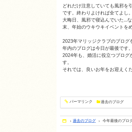
どれだけ注意していても風邪を
です。終わりよければ全てよし
大晦日、風邪で寝込んでいた..
末、年始のウキウキイベントを
2023年マリッジクラブのブロ
年内のブログは今日が最後です
2024年も、婚活に役立つブロ
す。
それでは、良いお年をお迎えく
パーマリンク
過去のブログ
entry1454
過去のブログ
今年最後のブロ
Home