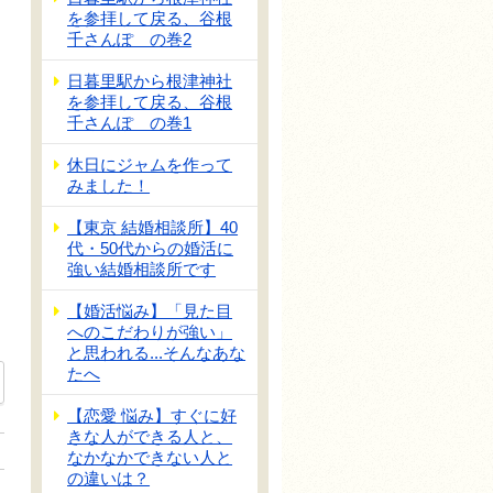
を参拝して戻る、谷根
千さんぽ の巻2
日暮里駅から根津神社
を参拝して戻る、谷根
千さんぽ の巻1
休日にジャムを作って
みました！
【東京 結婚相談所】40
代・50代からの婚活に
強い結婚相談所です
【婚活悩み】「見た目
へのこだわりが強い」
と思われる...そんなあな
たへ
【恋愛 悩み】すぐに好
きな人ができる人と、
なかなかできない人と
の違いは？