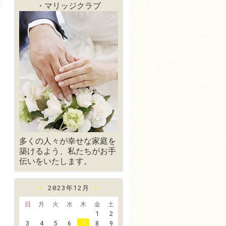
・マリッジクラブ
多くの人々が幸せな家庭を
築けるよう、私たちがお手
伝いをいたします。
«
2023年12月
»
日
月
火
水
木
金
土
1
2
3
4
5
6
7
8
9