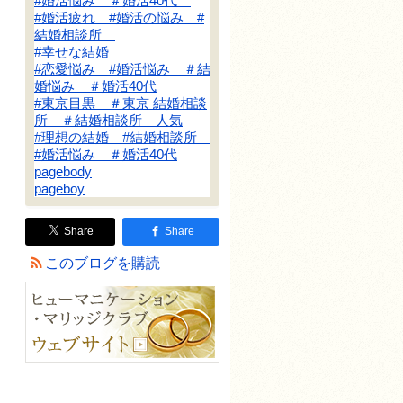
#婚活悩み ＃婚活40代
#婚活疲れ #婚活の悩み #
結婚相談所
#幸せな結婚
#恋愛悩み #婚活悩み ＃結
婚悩み ＃婚活40代
#東京目黒 ＃東京 結婚相談
所 ＃結婚相談所 人気
#理想の結婚 #結婚相談所
#婚活悩み ＃婚活40代
pagebody
pageboy
Share
Share
このブログを購読