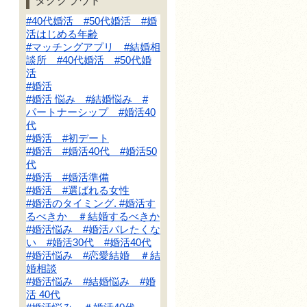
タグクラウド
#40代婚活 #50代婚活 #婚
活はじめる年齢
#マッチングアプリ #結婚相
談所 #40代婚活 #50代婚
活
#婚活
#婚活 悩み #結婚悩み #
パートナーシップ #婚活40
代
#婚活 #初デート
#婚活 #婚活40代 #婚活50
代
#婚活 #婚活準備
#婚活 #選ばれる女性
#婚活のタイミング. #婚活す
るべきか ＃結婚するべきか
#婚活悩み #婚活バレたくな
い #婚活30代 #婚活40代
#婚活悩み #恋愛結婚 ＃結
婚相談
#婚活悩み #結婚悩み #婚
活 40代