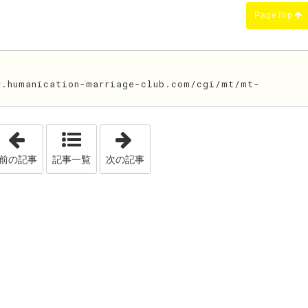
PageTop
humanication-marriage-club.com/cgi/mt/mt-
「当たるも八卦当たらぬも八卦」
「初詣」
前の記事
記事一覧
次の記事