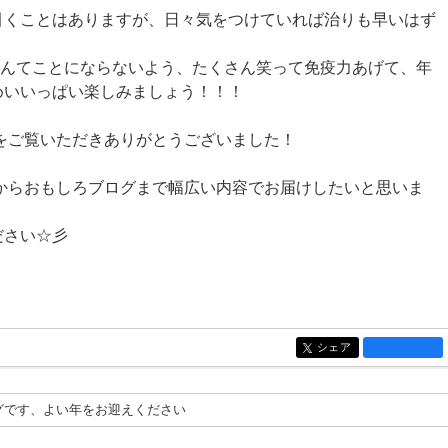
引くことはありますが、日々気をつけていれば治りも早いはず
。
.なんてことにならないよう、たくさん笑って免疫力あげて、年
めいいっぱい楽しみましょう！！！
グをご覧いただきありがとうございました！
。
グからおもしろブログまで幅広い内容でお届けしたいと思いま
ださい☆彡
シェア
entry1454
グです、よい年をお迎えください