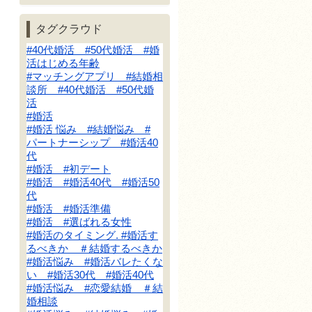
タグクラウド
#40代婚活 #50代婚活 #婚
活はじめる年齢
#マッチングアプリ #結婚相
談所 #40代婚活 #50代婚
活
#婚活
#婚活 悩み #結婚悩み #
パートナーシップ #婚活40
代
#婚活 #初デート
#婚活 #婚活40代 #婚活50
代
#婚活 #婚活準備
#婚活 #選ばれる女性
#婚活のタイミング. #婚活す
るべきか ＃結婚するべきか
#婚活悩み #婚活バレたくな
い #婚活30代 #婚活40代
#婚活悩み #恋愛結婚 ＃結
婚相談