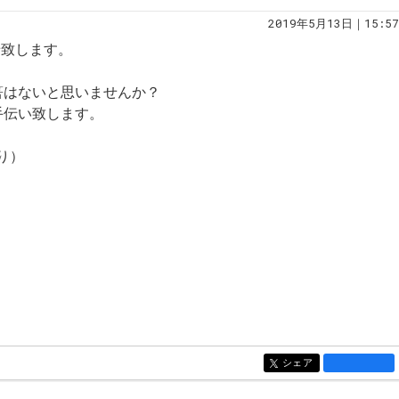
2019年5月13日｜15:57
せ致します。
筈はないと思いませんか？
手伝い致します。
り）
シェア
entry1289