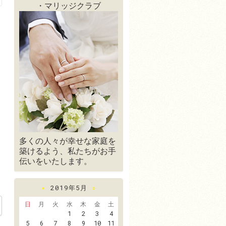
・マリッジクラブ
多くの人々が幸せな家庭を
築けるよう、私たちがお手
伝いをいたします。
«
2019年5月
»
日
月
火
水
木
金
土
1
2
3
4
5
6
7
8
9
10
11