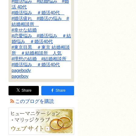
#婚活悩み #結婚悩み #婚
活 40代
#婚活悩み ＃婚活40代
#婚活疲れ #婚活の悩み #
結婚相談所
#幸せな結婚
#恋愛悩み #婚活悩み ＃結
婚悩み ＃婚活40代
#東京目黒 ＃東京 結婚相談
所 ＃結婚相談所 人気
#理想の結婚 #結婚相談所
#婚活悩み ＃婚活40代
pagebody
pageboy
Share
Share
このブログを購読