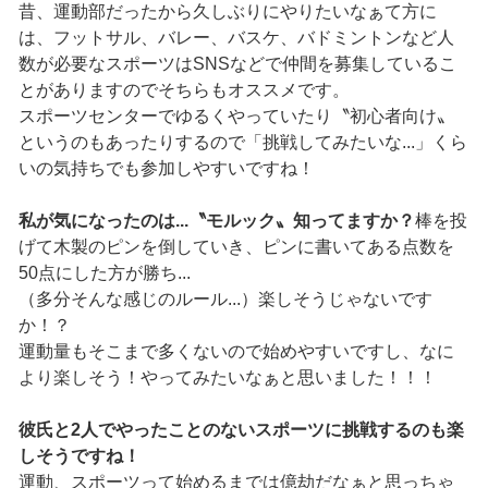
昔、運動部だったから久しぶりにやりたいなぁて方に
は、フットサル、バレー、バスケ、バドミントンなど人
数が必要なスポーツはSNSなどで仲間を募集しているこ
とがありますのでそちらもオススメです。
スポーツセンターでゆるくやっていたり〝初心者向け〟
というのもあったりするので「挑戦してみたいな...」くら
いの気持ちでも参加しやすいですね！
私が気になったのは...〝モルック〟知ってますか？
棒を投
げて木製のピンを倒していき、ピンに書いてある点数を
50点にした方が勝ち...
（多分そんな感じのルール...）楽しそうじゃないです
か！？
運動量もそこまで多くないので始めやすいですし、なに
より楽しそう！やってみたいなぁと思いました！！！
彼氏と2人でやったことのないスポーツに挑戦するのも楽
しそうですね！
運動、スポーツって始めるまでは億劫だなぁと思っちゃ