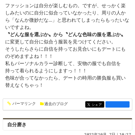
ファッションは自分が楽しむもの。ですが、せっかく楽
しみたいのに自分に似合っていなかったり、周りの人か
ら「なんか微妙だな...」と思われてしまったらもったいな
いですよね。
〝どんな服を選ぶか〟から〝どんな色味の服を選ぶか〟
に変更して自分に似合う服装を見つけてください。
そうしたらさらに自信を持ってお見合いにもデートにも
のぞめますよね！！！
私もパーソナルカラー診断して、安物の服でも自信を
持って着られるようにしますっ！！！
色味が合ってなかったら、デートの時用の勝負服も買い
替えなくちゃっ！
パーマリンク
過去のブログ
entry1381
シェア
entry1381
自分磨き
2022年10月 7日｜10:27