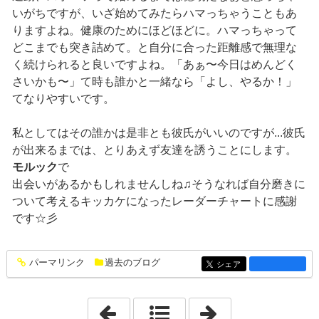
いがちですが、いざ始めてみたらハマっちゃうこともあ
りますよね。健康のためにほどほどに。ハマっちゃって
どこまでも突き詰めて。と自分に合った距離感で無理な
く続けられると良いですよね。「あぁ〜今日はめんどく
さいかも〜」て時も誰かと一緒なら「よし、やるか！」
てなりやすいです。
私としてはその誰かは是非とも彼氏がいいのですが...彼氏
が出来るまでは、とりあえず友達を誘うことにします。
モルック
で
出会いがあるかもしれませんしね♫そうなれば自分磨きに
ついて考えるキッカケになったレーダーチャートに感謝
です☆彡
パーマリンク
過去のブログ
entry1380
シェア
entry1380
「2022年9月」
「2022年11月」