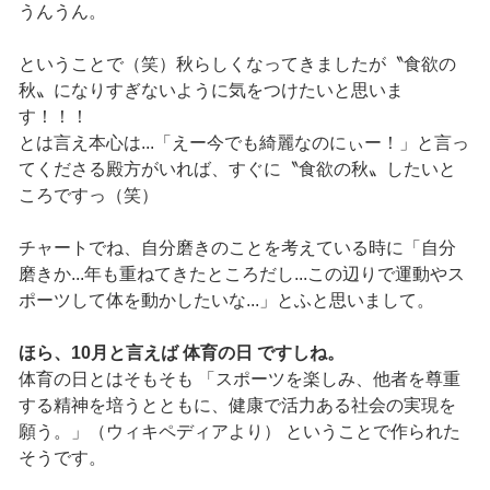
うんうん。
ということで（笑）秋らしくなってきましたが〝食欲の
秋〟になりすぎないように気をつけたいと思いま
す！！！
とは言え本心は...「えー今でも綺麗なのにぃー！」と言っ
てくださる殿方がいれば、すぐに〝食欲の秋〟したいと
ころですっ（笑）
チャートでね、自分磨きのことを考えている時に「自分
磨きか...年も重ねてきたところだし...この辺りで運動やス
ポーツして体を動かしたいな...」とふと思いまして。
ほら、10月と言えば 体育の日 ですしね。
体育の日とはそもそも 「スポーツを楽しみ、他者を尊重
する精神を培うとともに、健康で活力ある社会の実現を
願う。」（ウィキペディアより） ということで作られた
そうです。