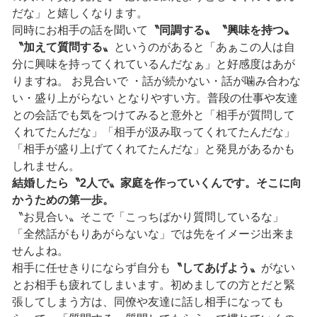
だな」と嬉しくなります。
同時にお相手の話を聞いて
〝同調する〟〝興味を持つ〟
〝加えて質問する〟
というのがあると「あぁこの人は自
分に興味を持ってくれているんだなぁ」と好感度はあが
りますね。 お見合いで ・話が続かない・話が噛み合わな
い・盛り上がらない となりやすい方。普段の仕事や友達
との会話でも気をつけてみると意外と「相手が質問して
くれてたんだな」「相手が汲み取ってくれてたんだな」
「相手が盛り上げてくれてたんだな」と発見があるかも
しれません。
結婚したら〝2人で〟家庭を作っていくんです。そこに向
かうための第一歩。
〝お見合い〟そこで「こっちばかり質問しているな」
「全然話がもりあがらないな」では先をイメージ出来ま
せんよね。
相手に任せきりにならず自分も
〝してあげよう〟
がない
とお相手も疲れてしまいます。初めましての方とだと緊
張してしまう方は、同僚や友達に話し相手になっても