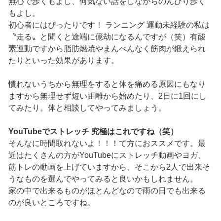
無心で歩くもよし、何気ない話をしながらのんびり歩く
もよし。
初心者にはぴったりです！ ランニング 運動未経験の私は
〝走る〟と聞くと途端に億劫になるんですが（笑）有酸
素運動ですから脂肪燃焼やまんべんなく筋肉が鍛えられ
たりといった効果があります。
慣れないうちから無理をすると体を痛める原因にもなり
ますから無理せず短い距離から始めたり、2日に1回にし
てみたり。体と相談してやってみましょう。
YouTubeでストレッチ 究極はこれですね（笑）
そんなに時間取れないよ！！！て方におススメです。最
近はたくさんの方がYouTubeにストレッチ動画やヨガ、
筋トレの動画を上げていますから、そこから2人で出来そ
うなものを選んでやってみると良いかもしれません。
家の中で出来るものがほとんどなので雨の日でも出来る
のが良いところですね。