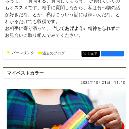
らって、「質問する、質問してもらう」で慣れていくの
もオススメです。相手に質問しながら、私は食べ物の話
が好きだな。とか、私はこういう話には疎いんだな。と
わかるだけでも収穫です。
お相手に寄り添って、
〝してあげよう〟
精神を忘れずに
お見合いに取り組んでみてください。
パーマリンク
過去のブログ
entry1382
シェア
entry1382
マイベストカラー
2022年10月21日｜11:18