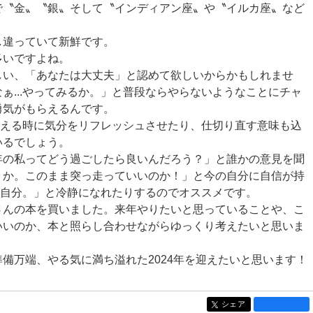
で〝金〟〝銀〟そして〝インディアン座〟や〝イルカ座〟など
し違っていて新鮮です。
多いですよね。
しい、「あなたは大丈夫」と認めて欲しいからかもしれませ
ぁ...やってみるか。」と普段ならやらないようなことにチャ
勇気がもらえるんです。
を迎える時に気分をリフレッシュさせたり、仕切り直す意味も込
いるでしょう。
年の私ってどう過ごしたら良いんだろう？」と誰かの意見を聞
うか。このまま突っ走っていいのか！」と今の自分に自信が持
るな自分。」と冷静になれたりするのでオススメです。
さんの本を買いました。来年やりたいと思っていることや、こ
いいのか、本と照らし合わせながらゆっくり考えたいと思いま
備万端、やる気に満ち溢れた2024年を迎えたいと思います！
シェア
entry1453