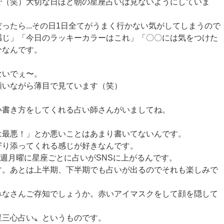
で（笑）大切な日ほど朝の星座占いは見ないようにしていま
ったら...その日1日全てがうまく行かない気がしてしまうので
んな感じ」「今日のラッキーカラーはこれ」「〇〇には気をつけた
十分なんです。
ないでぇ〜。
願いながら薄目で見ています（笑）
い書き方をしてくれる占い師さんがいましてね。
は最悪！」とか悪いことはあまり書いてないんです。
寄り添ってくれる感じが好きなんです。
毎週月曜に星座ごとに占いがSNSに上がるんです。
す。あとは上半期、下半期でも占いが出るのでそれも楽しみで
みなさんご存知でしょうか。赤いアイマスクをして顔を隠して
星三心占い〟というものです。