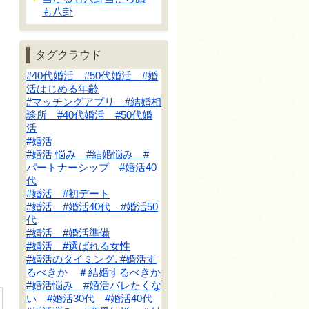
も八卦
タグクラウド
#40代婚活 #50代婚活 #婚
活はじめる年齢
#マッチングアプリ #結婚相
談所 #40代婚活 #50代婚
活
#婚活
#婚活 悩み #結婚悩み #
パートナーシップ #婚活40
代
#婚活 #初デート
#婚活 #婚活40代 #婚活50
代
#婚活 #婚活準備
#婚活 #選ばれる女性
#婚活のタイミング. #婚活す
るべきか ＃結婚するべきか
#婚活悩み #婚活バレたくな
い #婚活30代 #婚活40代