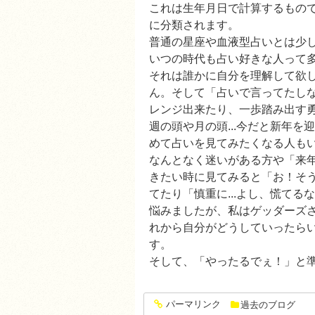
これは生年月日で計算するもの
に分類されます。
普通の星座や血液型占いとは少
いつの時代も占い好きな人って
それは誰かに自分を理解して欲
ん。そして「占いで言ってたしな
レンジ出来たり、一歩踏み出す
週の頭や月の頭...今だと新年
めて占いを見てみたくなる人も
なんとなく迷いがある方や「来
きたい時に見てみると「お！そ
てたり「慎重に...よし、慌て
悩みましたが、私はゲッダーズ
れから自分がどうしていったら
す。
そして、「やったるでぇ！」と準
パーマリンク
過去のブログ
entry1453