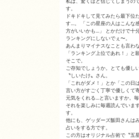
私は、驚くほど信じてしまうの
す。
ドキドキして見てみたら最下位だ
す...。 「この星座の人はこ
方がいいかも...」 とかだけで
ランキングにしないでぇ〜。
あんまりマイナスなことも言わ
「ランキング上位であれ！」と
そこで。
ご存知でしょうか。とても優し
〝しいたけ〟さん。
「これがダメ！」とか「この日
言い方がすごく丁寧で優しくて
元気をくれる...と言いますか。
それを楽しみに毎週読んでいま
す。
他にも、ゲッダーズ飯田さんは
占いをする方です。
この方はオリジナル占術で〝五