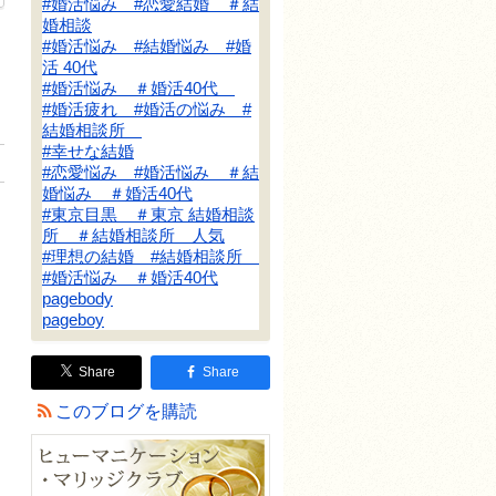
#婚活悩み #恋愛結婚 ＃結
婚相談
#婚活悩み #結婚悩み #婚
活 40代
#婚活悩み ＃婚活40代
#婚活疲れ #婚活の悩み #
結婚相談所
#幸せな結婚
#恋愛悩み #婚活悩み ＃結
婚悩み ＃婚活40代
#東京目黒 ＃東京 結婚相談
所 ＃結婚相談所 人気
#理想の結婚 #結婚相談所
#婚活悩み ＃婚活40代
pagebody
pageboy
Share
Share
このブログを購読