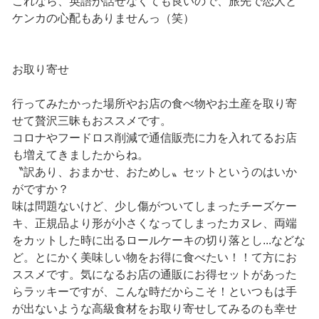
これなら、英語が話せなくても良いので、旅先で恋人と
ケンカの心配もありませんっ（笑）
お取り寄せ
行ってみたかった場所やお店の食べ物やお土産を取り寄
せて贅沢三昧もおススメです。
コロナやフードロス削減で通信販売に力を入れてるお店
も増えてきましたからね。
〝訳あり、おまかせ、おためし〟セットというのはいか
がですか？
味は問題ないけど、少し傷がついてしまったチーズケー
キ、正規品より形が小さくなってしまったカヌレ、両端
をカットした時に出るロールケーキの切り落とし...などな
ど。とにかく美味しい物をお得に食べたい！！て方にお
ススメです。気になるお店の通販にお得セットがあった
らラッキーですが、こんな時だからこそ！といつもは手
が出ないような高級食材をお取り寄せしてみるのも幸せ