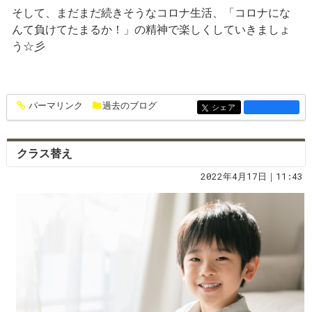
そして、まだまだ続きそうなコロナ生活、「コロナにな
んて負けてたまるか！」の精神で楽しくしていきましょ
う☆彡
パーマリンク
過去のブログ
entry1362
シェア
entry1362
クラス替え
2022年4月17日｜11:43