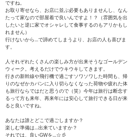
ですね。
お取り寄せなら、お店に並ぶ必要もありませんし、なん
たって家なので部屋着で良いんですよ！？（雰囲気を出
したいと逆に家でオシャレして食事するのもアリかもし
れません）
行けないから...で諦めてしまうより、お店の人も喜びま
す。
人それぞれたくさんの楽しみ方が出来そうなゴールデン
ウィーク。考えるだけでウキウキしてきます。
行きの新幹線や飛行機で過ごすソワソワした時間も、帰
りのなぜかカバンに入り切らなくなった荷物や疲れた体
も旅行ならではだと思うので（笑）今年は旅行は断念す
るって方も来年、再来年には安心して旅行できる日が来
ると良いですね。
あなたは誰とどこで過ごしますか？
楽しむ準備は...出来ていますか？
それでは、良いGWを...☆彡