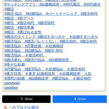
#マッチングアプリ #結婚相談所 #40代婚活 #50代婚活
#婚活
#婚活 悩み #結婚悩み #パートナーシップ #婚活40代
#婚活 #初デート
#婚活 #婚活40代 #婚活50代
#婚活 #婚活準備
#婚活 #選ばれる女性
#婚活のタイミング. #婚活するべきか ＃結婚するべきか
#婚活悩み #婚活バレたくない #婚活30代 #婚活40代
#婚活悩み #恋愛結婚 ＃結婚相談
#婚活悩み #結婚悩み #婚活 40代
#婚活悩み ＃婚活40代
#婚活疲れ #婚活の悩み #結婚相談所
#幸せな結婚
#恋愛悩み #婚活悩み ＃結婚悩み ＃婚活40代
#東京目黒 ＃東京 結婚相談所 ＃結婚相談所 人気
#理想の結婚 #結婚相談所 #婚活悩み ＃婚活40代
pagebody
pageboy
Share
Share
このブログを購読