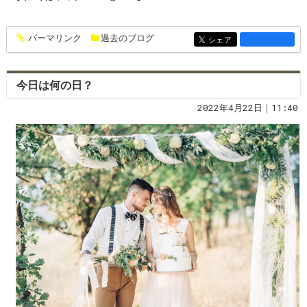
パーマリンク
過去のブログ
entry1363
シェア
entry1363
今日は何の日？
2022年4月22日｜11:40