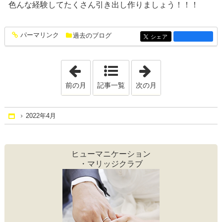
色んな経験してたくさん引き出し作りましょう！！！
パーマリンク
過去のブログ
entry1361
シェア
entry1361
「2022年3月」
「2022年5月」
前の月
記事一覧
次の月
2022年4月
Home
ヒューマニケーション
・マリッジクラブ