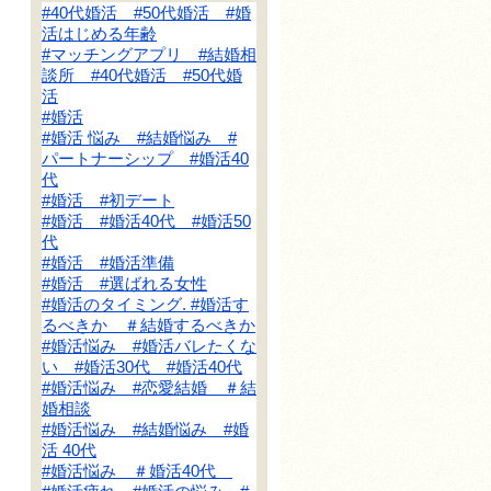
#40代婚活 #50代婚活 #婚
活はじめる年齢
#マッチングアプリ #結婚相
談所 #40代婚活 #50代婚
活
#婚活
#婚活 悩み #結婚悩み #
パートナーシップ #婚活40
代
#婚活 #初デート
#婚活 #婚活40代 #婚活50
代
#婚活 #婚活準備
#婚活 #選ばれる女性
#婚活のタイミング. #婚活す
るべきか ＃結婚するべきか
#婚活悩み #婚活バレたくな
い #婚活30代 #婚活40代
#婚活悩み #恋愛結婚 ＃結
婚相談
#婚活悩み #結婚悩み #婚
活 40代
#婚活悩み ＃婚活40代