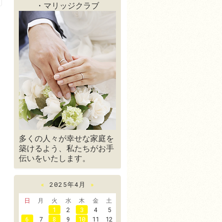
・マリッジクラブ
多くの人々が幸せな家庭を
築けるよう、私たちがお手
伝いをいたします。
«
2025年4月
»
日
月
火
水
木
金
土
1
2
3
4
5
6
7
8
9
10
11
12