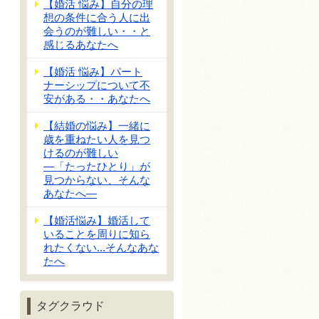
【婚活 悩み】自分の理
想の条件に合う人に出
会うのが難しい・・と
感じるあなたへ
【婚活 悩み】パート
ナーシップについて不
安がある・・あなたへ
【結婚の悩み】一緒に
歳を重ねたい人を見つ
けるのが難しい
―「たったひとり」が
見つからない、そんな
あなたへ―
【婚活悩み】婚活して
いることを周りに知ら
れたくない...そんなあな
たへ
タグクラウド