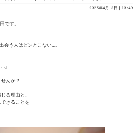
2025年4月 3日｜10:49
土田です。
会う人はピンとこない...。
に」
..」
ませんか？
感じる理由と、
にできることを