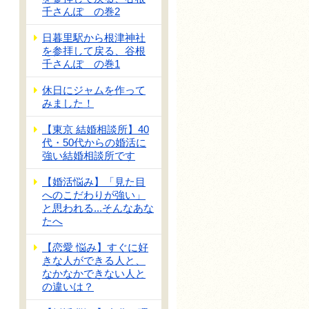
千さんぽ の巻2
日暮里駅から根津神社
を参拝して戻る、谷根
千さんぽ の巻1
休日にジャムを作って
みました！
【東京 結婚相談所】40
代・50代からの婚活に
強い結婚相談所です
【婚活悩み】「見た目
へのこだわりが強い」
と思われる...そんなあな
たへ
【恋愛 悩み】すぐに好
きな人ができる人と、
なかなかできない人と
の違いは？