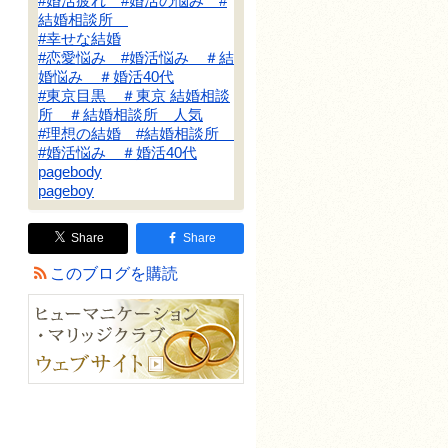
#婚活疲れ #婚活の悩み #
結婚相談所
#幸せな結婚
#恋愛悩み #婚活悩み ＃結
婚悩み ＃婚活40代
#東京目黒 ＃東京 結婚相談
所 ＃結婚相談所 人気
#理想の結婚 #結婚相談所
#婚活悩み ＃婚活40代
pagebody
pageboy
Share
Share
このブログを購読