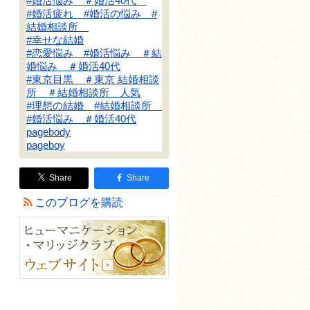
#婚活悩み ＃婚活40代
#婚活疲れ #婚活の悩み #
結婚相談所
#幸せな結婚
#恋愛悩み #婚活悩み ＃結
婚悩み ＃婚活40代
#東京目黒 ＃東京 結婚相談
所 ＃結婚相談所 人気
#理想の結婚 #結婚相談所
#婚活悩み ＃婚活40代
pagebody
pageboy
Share
Share
このブログを購読