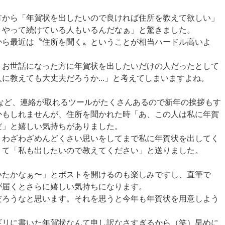
方から「年賀状を出したいので良ければ住所を教えて欲しい」
うやって続けている人もいるんだなぁ」と驚きました。
から最近は〝住所を聞く〟ということが相当ハードル高いよ
、お世話になった方に年賀状を出したいだけの人だったとして
に教えても大丈夫だろうか...」と考えてしまいますよね。
話など、連絡が取れるツールがたくさんあるので新年の挨拶もす
かもしれませんが、住所を聞かれた時「あ、この人は私に年賀
だ」と嬉しい気持ちがありました。
、わざわざめんどくさい思いをしてまで私に年賀状を出してく
くて「私も出したいので教えてください」と送りました。
いたかなぁ〜」とポストを開けるのも楽しみですし、直筆で
が届くとさらに嬉しい気持ちになります。
だろうなと思います。それを思うと今年も年賀状を用意しよう
ギリに書いた年賀状なんて申し訳なさすぎるから（笑）早めに