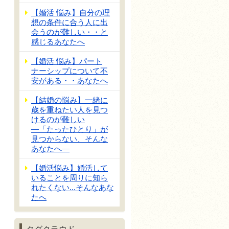
【婚活 悩み】自分の理
想の条件に合う人に出
会うのが難しい・・と
感じるあなたへ
【婚活 悩み】パート
ナーシップについて不
安がある・・あなたへ
【結婚の悩み】一緒に
歳を重ねたい人を見つ
けるのが難しい
―「たったひとり」が
見つからない、そんな
あなたへ―
【婚活悩み】婚活して
いることを周りに知ら
れたくない...そんなあな
たへ