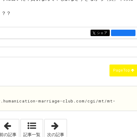
？？？
シェア
entry1452
PageTop
humanication-marriage-club.com/cgi/mt/mt-
「年末好日」
「当たるも八卦当たらぬも八卦」
前の記事
記事一覧
次の記事