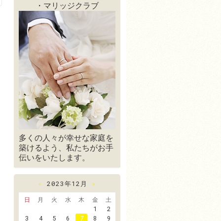
・マリッジクラブ
多くの人々が幸せな家庭を
築けるよう、私たちがお手
伝いをいたします。
«
2023年12月
»
日
月
火
水
木
金
土
1
2
3
4
5
6
7
8
9