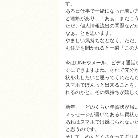
す。
ある日仕事で一緒になった若い
と連絡があり、「あぁ、まだこ
ただ、個人情報流出の問題など
なぁ。とも思います。
やましい気持ちなどなく、ただ
も住所を聞かれると一瞬「この人
今はLINEやメール、ビデオ通
ぐにできますよね。それで充分
状を出したいと思ってくれたん
スマホでぽんっと出来ることを
れるのかと。その気持ちが嬉し
新年、「どのくらい年賀状が届
メッセージが書いてある年賀状
あれはスマホでは感じられない
と思うのです。
そして、めんどくさがってギリ