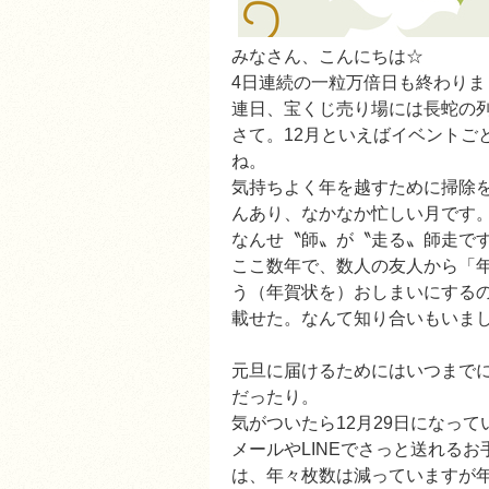
みなさん、こんにちは☆
4日連続の一粒万倍日も終わりま
連日、宝くじ売り場には長蛇の
さて。12月といえばイベントご
ね。
気持ちよく年を越すために掃除
んあり、なかなか忙しい月です
なんせ〝師〟が〝走る〟師走です
ここ数年で、数人の友人から「
う（年賀状を）おしまいにするので
載せた。なんて知り合いもいま
元旦に届けるためにはいつまで
だったり。
気がついたら12月29日になって
メールやLINEでさっと送れる
は、年々枚数は減っていますが