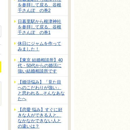
を参拝して戻る、谷根
千さんぽ の巻2
日暮里駅から根津神社
を参拝して戻る、谷根
千さんぽ の巻1
休日にジャムを作って
みました！
【東京 結婚相談所】40
代・50代からの婚活に
強い結婚相談所です
【婚活悩み】「見た目
へのこだわりが強い」
と思われる...そんなあな
たへ
【恋愛 悩み】すぐに好
きな人ができる人と、
なかなかできない人と
の違いは？