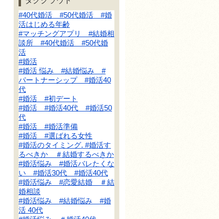
タグクラウド
#40代婚活 #50代婚活 #婚
活はじめる年齢
#マッチングアプリ #結婚相
談所 #40代婚活 #50代婚
活
#婚活
#婚活 悩み #結婚悩み #
パートナーシップ #婚活40
代
#婚活 #初デート
#婚活 #婚活40代 #婚活50
代
#婚活 #婚活準備
#婚活 #選ばれる女性
#婚活のタイミング. #婚活す
るべきか ＃結婚するべきか
#婚活悩み #婚活バレたくな
い #婚活30代 #婚活40代
#婚活悩み #恋愛結婚 ＃結
婚相談
#婚活悩み #結婚悩み #婚
活 40代