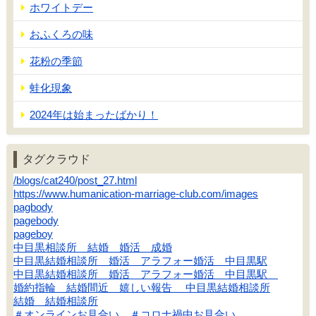
ホワイトデー
おふくろの味
花粉の季節
蛙化現象
2024年は始まったばかり！
タグクラウド
/blogs/cat240/post_27.html
https://www.humanication-marriage-club.com/images
pagbody
pagebody
pageboy
中目黒相談所 結婚 婚活 成婚
中目黒結婚相談所 婚活 アラフォー婚活 中目黒駅
中目黒結婚相談所 婚活 アラフォー婚活 中目黒駅
婚約指輪 結婚間近 嬉しい報告 中目黒結婚相談所
結婚 結婚相談所
＃オンラインお見合い ＃コロナ禍中お見合い