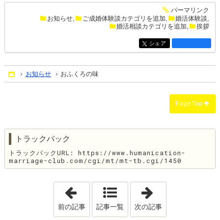
パーマリンク
entry1463
お知らせ
,
ご成婚体験談カテゴリを追加
,
婚活体験談
,
婚活相談カテゴリを追加
,
挨拶
シェア
entry1463
お知らせ
おふくろの味
Home
PageTop
トラックバック
トラックバックURL: https://www.humanication-
marriage-club.com/cgi/mt/mt-tb.cgi/1450
「花粉の季節」
「ホワイトデー
前の記事
記事一覧
次の記事