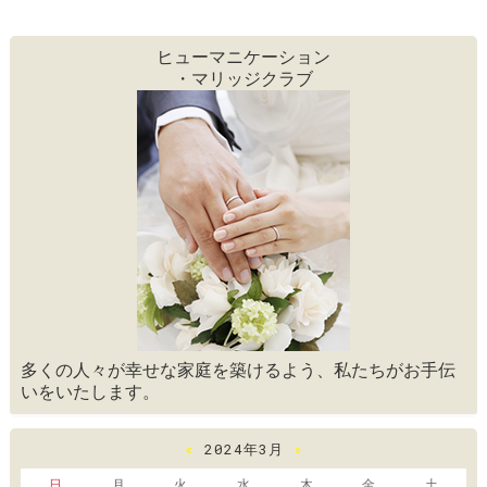
ヒューマニケーション
・マリッジクラブ
多くの人々が幸せな家庭を築けるよう、私たちがお手伝
いをいたします。
«
2024年3月
»
日
月
火
水
木
金
土