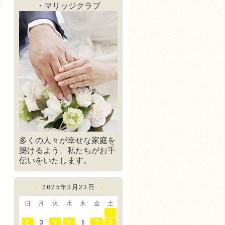
・マリッジクラブ
多くの人々が幸せな家庭を
築けるよう、私たちがお手
伝いをいたします。
«
2025年3月23日
»
日
月
火
水
木
金
土
1
2
3
4
5
6
7
8