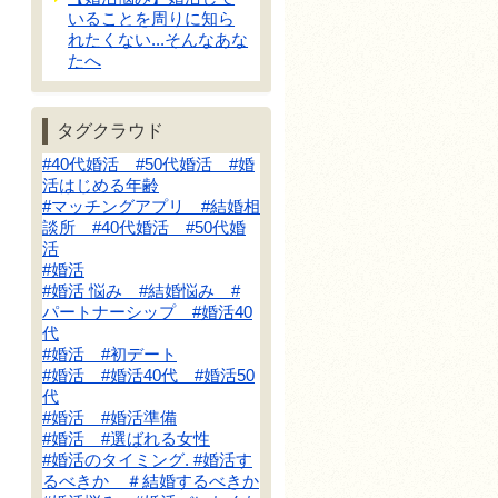
いることを周りに知ら
れたくない...そんなあな
たへ
タグクラウド
#40代婚活 #50代婚活 #婚
活はじめる年齢
#マッチングアプリ #結婚相
談所 #40代婚活 #50代婚
活
#婚活
#婚活 悩み #結婚悩み #
パートナーシップ #婚活40
代
#婚活 #初デート
#婚活 #婚活40代 #婚活50
代
#婚活 #婚活準備
#婚活 #選ばれる女性
#婚活のタイミング. #婚活す
るべきか ＃結婚するべきか