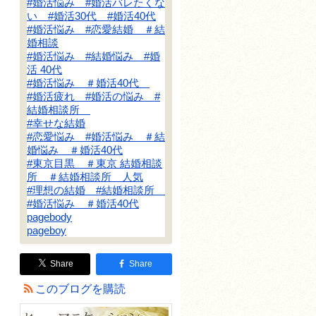
#婚活悩み #婚活バレたくな
い #婚活30代 #婚活40代
#婚活悩み #恋愛結婚 ＃結
婚相談
#婚活悩み #結婚悩み #婚
活 40代
#婚活悩み ＃婚活40代
#婚活疲れ #婚活の悩み #
結婚相談所
#幸せな結婚
#恋愛悩み #婚活悩み ＃結
婚悩み ＃婚活40代
#東京目黒 ＃東京 結婚相談
所 ＃結婚相談所 人気
#理想の結婚 #結婚相談所
#婚活悩み ＃婚活40代
pagebody
pageboy
Share
Share
このブログを購読