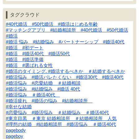
タグクラウド
#40代婚活 #50代婚活 #婚活はじめる年齢
#マッチングアプリ #結婚相談所 #40代婚活 #50代婚活
#婚活
#婚活 悩み #結婚悩み #パートナーシップ #婚活40代
#婚活 #初デート
#婚活 #婚活40代 #婚活50代
#婚活 #婚活準備
#婚活 #選ばれる女性
#婚活のタイミング. #婚活するべきか ＃結婚するべきか
#婚活悩み #婚活バレたくない #婚活30代 #婚活40代
#婚活悩み #恋愛結婚 ＃結婚相談
#婚活悩み #結婚悩み #婚活 40代
#婚活悩み ＃婚活40代
#婚活疲れ #婚活の悩み #結婚相談所
#幸せな結婚
#恋愛悩み #婚活悩み ＃結婚悩み ＃婚活40代
#東京目黒 ＃東京 結婚相談所 ＃結婚相談所 人気
#理想の結婚 #結婚相談所 #婚活悩み ＃婚活40代
pagebody
pageboy