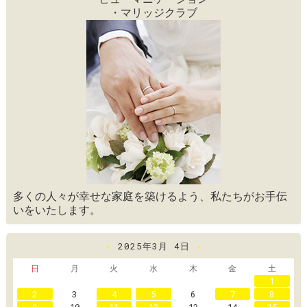
・マリッジクラブ
多くの人々が幸せな家庭を築けるよう、私たちがお手伝
いをいたします。
«
2025年3月 4日
»
日
月
火
水
木
金
土
1
2
3
4
5
6
7
8