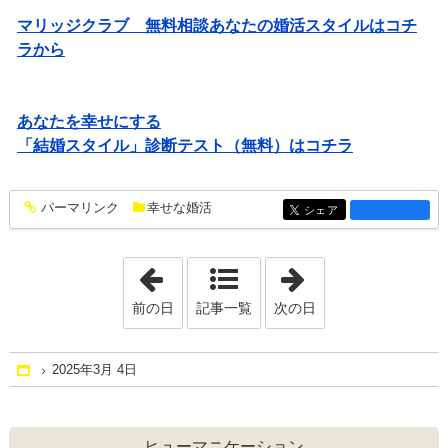
マリッジクラブ 無料相談あなたの婚活スタイルはコチ
ラから
あなたを幸せにする
「結婚スタイル」診断テスト（無料）はコチラ
パーマリンク
幸せな婚活
entry1485
シェア
entry1485
「2025年3月 2日」
「2025年3月 5日
前の日
記事一覧
次の日
2025年3月 4日
Home
ヒューマニケーション