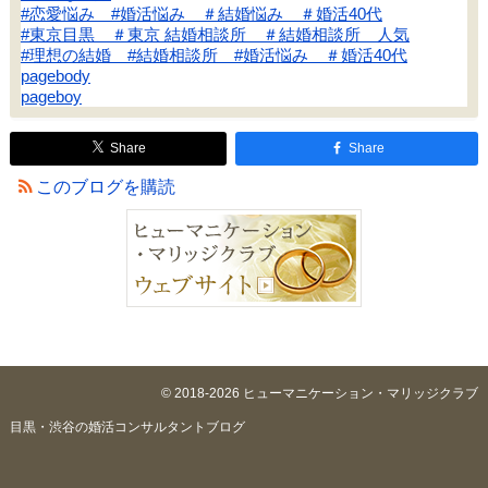
#恋愛悩み #婚活悩み ＃結婚悩み ＃婚活40代
#東京目黒 ＃東京 結婚相談所 ＃結婚相談所 人気
#理想の結婚 #結婚相談所 #婚活悩み ＃婚活40代
pagebody
pageboy
Share
Share
このブログを購読
© 2018-2026 ヒューマニケーション・マリッジクラブ
目黒・渋谷の婚活コンサルタントブログ