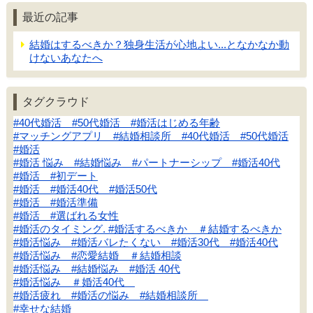
最近の記事
結婚はするべきか？独身生活が心地よい...となかなか動
けないあなたへ
タグクラウド
#40代婚活 #50代婚活 #婚活はじめる年齢
#マッチングアプリ #結婚相談所 #40代婚活 #50代婚活
#婚活
#婚活 悩み #結婚悩み #パートナーシップ #婚活40代
#婚活 #初デート
#婚活 #婚活40代 #婚活50代
#婚活 #婚活準備
#婚活 #選ばれる女性
#婚活のタイミング. #婚活するべきか ＃結婚するべきか
#婚活悩み #婚活バレたくない #婚活30代 #婚活40代
#婚活悩み #恋愛結婚 ＃結婚相談
#婚活悩み #結婚悩み #婚活 40代
#婚活悩み ＃婚活40代
#婚活疲れ #婚活の悩み #結婚相談所
#幸せな結婚