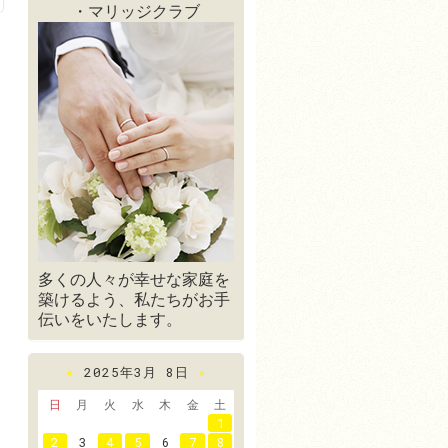
・マリッジクラブ
多くの人々が幸せな家庭を
築けるよう、私たちがお手
伝いをいたします。
«
2025年3月 8日
»
日
月
火
水
木
金
土
1
2
3
4
5
6
7
8