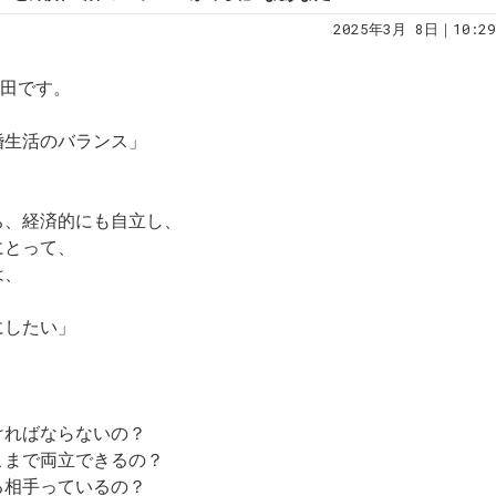
2025年3月 8日｜10:29
土田です。
婚生活のバランス」
ち、経済的にも自立し、
にとって、
は、
にしたい」
？
なければならないの？
どこまで両立できるの？
る相手っているの？