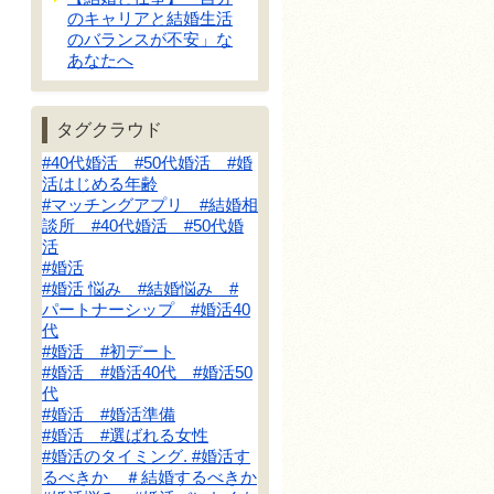
のキャリアと結婚生活
のバランスが不安」な
あなたへ
タグクラウド
#40代婚活 #50代婚活 #婚
活はじめる年齢
#マッチングアプリ #結婚相
談所 #40代婚活 #50代婚
活
#婚活
#婚活 悩み #結婚悩み #
パートナーシップ #婚活40
代
#婚活 #初デート
#婚活 #婚活40代 #婚活50
代
#婚活 #婚活準備
#婚活 #選ばれる女性
#婚活のタイミング. #婚活す
るべきか ＃結婚するべきか