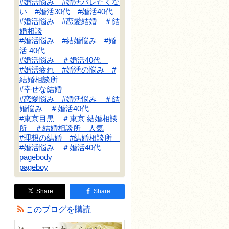
#婚活悩み #婚活バレたくな
い #婚活30代 #婚活40代
#婚活悩み #恋愛結婚 ＃結
婚相談
#婚活悩み #結婚悩み #婚
活 40代
#婚活悩み ＃婚活40代
#婚活疲れ #婚活の悩み #
結婚相談所
#幸せな結婚
#恋愛悩み #婚活悩み ＃結
婚悩み ＃婚活40代
#東京目黒 ＃東京 結婚相談
所 ＃結婚相談所 人気
#理想の結婚 #結婚相談所
#婚活悩み ＃婚活40代
pagebody
pageboy
Share
Share
このブログを購読