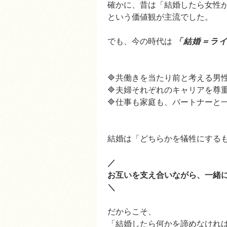
確かに、昔は「結婚したら女性
という価値観が主流でした。
でも、今の時代は
「結婚＝ラ
🔷共働きを当たり前と考える男
🔷夫婦それぞれのキャリアを
🔷仕事も家庭も、パートナーと
結婚は「どちらかを犠牲にする
／
お互いを支え合いながら、一緒
＼
だからこそ、
「結婚したら何かを諦めなけれ