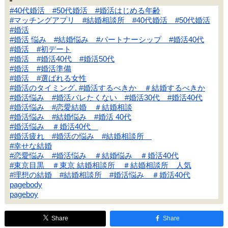
#40代婚活 #50代婚活 #婚活はじめる年齢
#マッチングアプリ #結婚相談所 #40代婚活 #50代婚活
#婚活
#婚活 悩み #結婚悩み #パートナーシップ #婚活40代
#婚活 #初デート
#婚活 #婚活40代 #婚活50代
#婚活 #婚活準備
#婚活 #選ばれる女性
#婚活のタイミング. #婚活するべきか ＃結婚するべきか
#婚活悩み #婚活バレたくない #婚活30代 #婚活40代
#婚活悩み #恋愛結婚 ＃結婚相談
#婚活悩み #結婚悩み #婚活 40代
#婚活悩み ＃婚活40代
#婚活疲れ #婚活の悩み #結婚相談所
#幸せな結婚
#恋愛悩み #婚活悩み ＃結婚悩み ＃婚活40代
#東京目黒 ＃東京 結婚相談所 ＃結婚相談所 人気
#理想の結婚 #結婚相談所 #婚活悩み ＃婚活40代
pagebody
pageboy
Share
Share