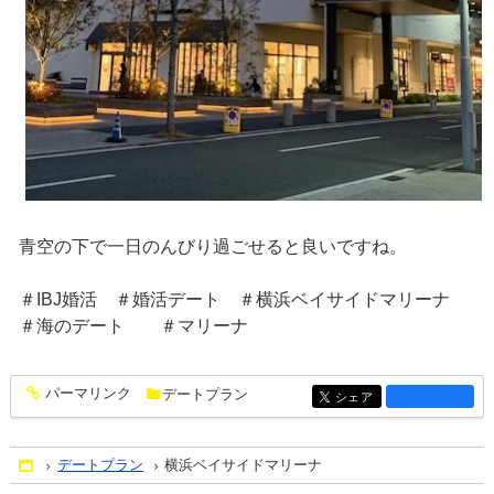
青空の下で一日のんびり過ごせると良いですね。
＃IBJ婚活 ＃婚活デート ＃横浜ベイサイドマリーナ
＃海のデート ＃マリーナ
パーマリンク
デートプラン
entry1481
シェア
entry1481
デートプラン
横浜ベイサイドマリーナ
Home