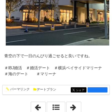
青空の下で一日のんびり過ごせると良いですね。
＃IBJ婚活 ＃婚活デート ＃横浜ベイサイドマリーナ
＃海のデート ＃マリーナ
パーマリンク
デートプラン
entry1481
シェア
entry1481
「2025年2月 7日」
「2025年2月28日