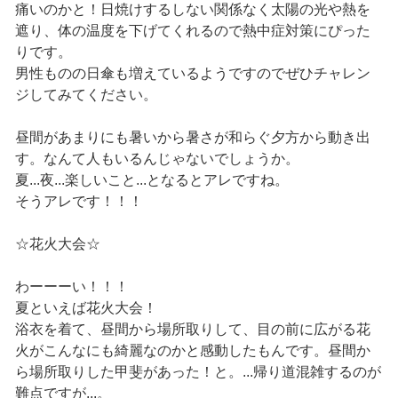
痛いのかと！日焼けするしない関係なく太陽の光や熱を
遮り、体の温度を下げてくれるので熱中症対策にぴった
りです。
男性ものの日傘も増えているようですのでぜひチャレン
ジしてみてください。
昼間があまりにも暑いから暑さが和らぐ夕方から動き出
す。なんて人もいるんじゃないでしょうか。
夏...夜...楽しいこと...となるとアレですね。
そうアレです！！！
☆花火大会☆
わーーーい！！！
夏といえば花火大会！
浴衣を着て、昼間から場所取りして、目の前に広がる花
火がこんなにも綺麗なのかと感動したもんです。昼間か
ら場所取りした甲斐があった！と。...帰り道混雑するのが
難点ですが...。