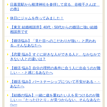
日暮里駅から根津神社を参拝して戻る、谷根千さんぽ
の巻1
休日にジャムを作ってみました！
【東京 結婚相談所】40代・50代からの婚活に強い結婚
相談所です
【婚活悩み】「見た目へのこだわりが強い」と思われ
る...そんなあなたへ
【恋愛 悩み】すぐに好きな人ができる人と、なかなかで
きない人との違いは？
【婚活 悩み】自分の理想の条件に合う人に出会うのが難
しい・・と感じるあなたへ
【婚活 悩み】パートナーシップについて不安がある・・
あなたへ
【結婚の悩み】一緒に歳を重ねたい人を見つけるのが難
しい ―「たったひとり」が見つからない、そんなあなた
へ―