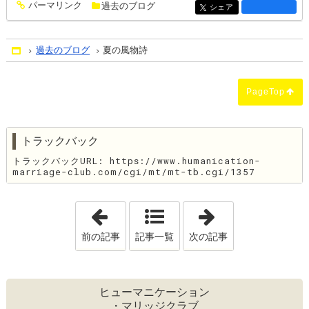
パーマリンク
過去のブログ
entry1370
シェア
entry1370
過去のブログ
夏の風物詩
Home
PageTop
トラックバック
トラックバックURL: https://www.humanication-
marriage-club.com/cgi/mt/mt-tb.cgi/1357
「ベビーラッシュ！」
「暑気払い」
前の記事
記事一覧
次の記事
ヒューマニケーション
・マリッジクラブ