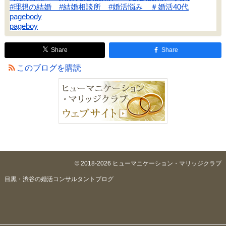
#理想の結婚 #結婚相談所 #婚活悩み ＃婚活40代
pagebody
pageboy
Share
Share
このブログを購読
© 2018-2026 ヒューマニケーション・マリッジクラブ
目黒・渋谷の婚活コンサルタントブログ