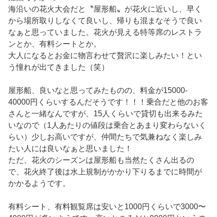
海沿いの花火大会だと〝屋形船〟が花火に近いし、早く
から場所取りしなくて良いし、帰りも混まなそうで良い
なぁと思っていました。花火が見える特等席のレストラ
ンとか、有料シートとか。
大人になるとお金に物言わせて贅沢に楽しみたい！とい
う憧れが出てきました（笑）
屋形船、良いなと思ってみたものの、料金が15000-
40000円くらいするんだそうです！！！乗合だと他のお客
さんと一緒なんですが、15人くらいで貸切も出来るみた
いなので（1人あたりの値段は乗合とあまり変わらないく
らい）少しお高いですが、仲間たちで気兼ねなく楽しみ
たい人には良いなぁと思いました！
ただ、花火のシーズンは屋形船も当然たくさん出るの
で、花火終了後は水上規制がかかり下りるまでに時間が
かかるようです。
有料シート、有料観覧席は安いと1000円くらいで3000〜