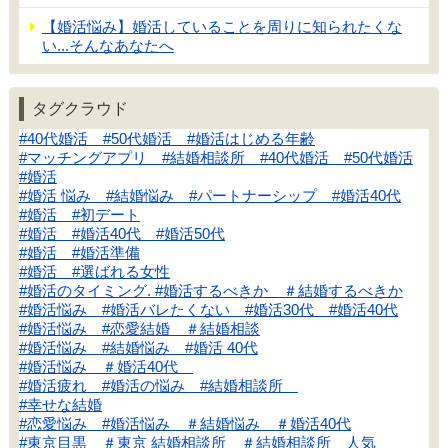
【婚活悩み】婚活していることを周りに知られたくな
い...そんなあなたへ
タグクラウド
#40代婚活 #50代婚活 #婚活はじめる年齢
#マッチングアプリ #結婚相談所 #40代婚活 #50代婚活
#婚活
#婚活 悩み #結婚悩み #パートナーシップ #婚活40代
#婚活 #初デート
#婚活 #婚活40代 #婚活50代
#婚活 #婚活準備
#婚活 #選ばれる女性
#婚活のタイミング. #婚活するべきか ＃結婚するべきか
#婚活悩み #婚活バレたくない #婚活30代 #婚活40代
#婚活悩み #恋愛結婚 ＃結婚相談
#婚活悩み #結婚悩み #婚活 40代
#婚活悩み ＃婚活40代
#婚活疲れ #婚活の悩み #結婚相談所
#幸せな結婚
#恋愛悩み #婚活悩み ＃結婚悩み ＃婚活40代
#東京目黒 ＃東京 結婚相談所 ＃結婚相談所 人気