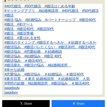
#40代婚活 #50代婚活 #婚活はじめる年齢
#マッチングアプリ #結婚相談所 #40代婚活 #50代婚活
#婚活
#婚活 悩み #結婚悩み #パートナーシップ #婚活40代
#婚活 #初デート
#婚活 #婚活40代 #婚活50代
#婚活 #婚活準備
#婚活 #選ばれる女性
#婚活のタイミング. #婚活するべきか ＃結婚するべきか
#婚活悩み #婚活バレたくない #婚活30代 #婚活40代
#婚活悩み #恋愛結婚 ＃結婚相談
#婚活悩み #結婚悩み #婚活 40代
#婚活悩み ＃婚活40代
#婚活疲れ #婚活の悩み #結婚相談所
#幸せな結婚
#恋愛悩み #婚活悩み ＃結婚悩み ＃婚活40代
#東京目黒 ＃東京 結婚相談所 ＃結婚相談所 人気
#理想の結婚 #結婚相談所 #婚活悩み ＃婚活40代
pagebody
pageboy
Share
Share