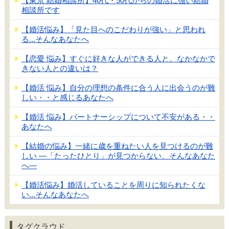
【東京 結婚相談所】40代・50代からの婚活に強い結婚
相談所です
【婚活悩み】「見た目へのこだわりが強い」と思われ
る...そんなあなたへ
【恋愛 悩み】すぐに好きな人ができる人と、なかなかで
きない人との違いは？
【婚活 悩み】自分の理想の条件に合う人に出会うのが難
しい・・と感じるあなたへ
【婚活 悩み】パートナーシップについて不安がある・・
あなたへ
【結婚の悩み】一緒に歳を重ねたい人を見つけるのが難
しい ―「たったひとり」が見つからない、そんなあなた
へ―
【婚活悩み】婚活していることを周りに知られたくな
い...そんなあなたへ
タグクラウド