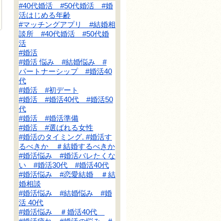
#40代婚活 #50代婚活 #婚
活はじめる年齢
#マッチングアプリ #結婚相
談所 #40代婚活 #50代婚
活
#婚活
#婚活 悩み #結婚悩み #
パートナーシップ #婚活40
代
#婚活 #初デート
#婚活 #婚活40代 #婚活50
代
#婚活 #婚活準備
#婚活 #選ばれる女性
#婚活のタイミング. #婚活す
るべきか ＃結婚するべきか
#婚活悩み #婚活バレたくな
い #婚活30代 #婚活40代
#婚活悩み #恋愛結婚 ＃結
婚相談
#婚活悩み #結婚悩み #婚
活 40代
#婚活悩み ＃婚活40代