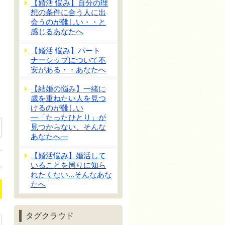
【婚活 悩み】自分の理
想の条件に合う人に出
会うのが難しい・・と
感じるあなたへ
【婚活 悩み】パート
ナーシップについて不
安がある・・あなたへ
【結婚の悩み】一緒に
歳を重ねたい人を見つ
けるのが難しい
―「たったひとり」が
見つからない、そんな
あなたへ―
【婚活悩み】婚活して
いることを周りに知ら
れたくない...そんなあな
たへ
タグクラウド