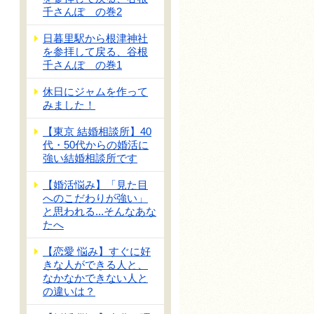
千さんぽ の巻2
日暮里駅から根津神社
を参拝して戻る、谷根
千さんぽ の巻1
休日にジャムを作って
みました！
【東京 結婚相談所】40
代・50代からの婚活に
強い結婚相談所です
【婚活悩み】「見た目
へのこだわりが強い」
と思われる...そんなあな
たへ
【恋愛 悩み】すぐに好
きな人ができる人と、
なかなかできない人と
の違いは？