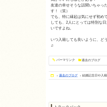
友達の幸せそうな話聞いちゃっ
す！（笑）
でも、特に縁起は気にせず初め
しても、2人にとっては特別な
いですよね。
いつ入籍しても良いように、ど
♫
パーマリンク
過去のブログ
entry1340
過去のブログ
結婚記念日や入
Home
トラックバック