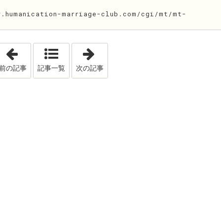
humanication-marriage-club.com/cgi/mt/mt-
「開業4周年記念キャンペーン」
「流行語大賞～ふとしたこと」
前の記事
記事一覧
次の記事