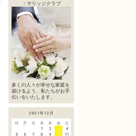
・マリッジクラブ
多くの人々が幸せな家庭を
築けるよう、私たちがお手
伝いをいたします。
«
2021年12月
»
日
月
火
水
木
金
土
1
2
3
4
5
6
7
8
9
10
11