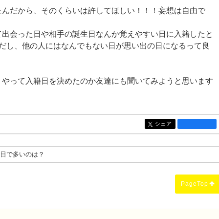
たんだから、そのくらいは許してほしい！！！妄想は自由で
て出会った日や相手の誕生日なんか覚えやすい日に入籍したと
日だし、他の人にはなんでもない日が思い出の日になるって良
うやって入籍日を決めたのか友達にも聞いてみようと思います
シェア
entry1340
籍日で多いのは？
PageTop