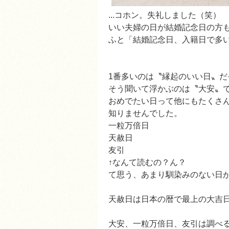
...コホン。失礼しました（笑）
いい夫婦の日が結婚記念日の方
ふと「結婚記念日、入籍日で多
1番多いのは〝縁起のいい日〟だ
そう聞いて浮かぶのは〝大安〟
おめでたい日って他にもたくさ
知りませんでした。
一粒万倍日
天赦日
友引
↑なんて読むの？ん？
て思う、あまり馴染みのない日がち
天赦日は日本の暦で最上の大吉
大安、一粒万倍日、友引は調べる