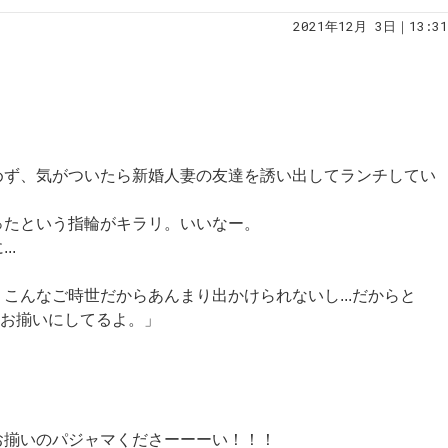
2021年12月 3日｜13:31
？
めず、気がついたら新婚人妻の友達を誘い出してランチしてい
ったという指輪がキラリ。いいなー。
..
こんなご時世だからあんまり出かけられないし...だからと
はお揃いにしてるよ。」
お揃いのパジャマくださーーーい！！！