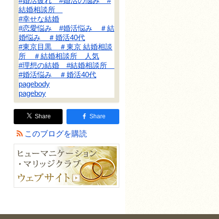
#婚活疲れ #婚活の悩み #
結婚相談所
#幸せな結婚
#恋愛悩み #婚活悩み ＃結
婚悩み ＃婚活40代
#東京目黒 ＃東京 結婚相談
所 ＃結婚相談所 人気
#理想の結婚 #結婚相談所
#婚活悩み ＃婚活40代
pagebody
pageboy
Share
Share
このブログを購読