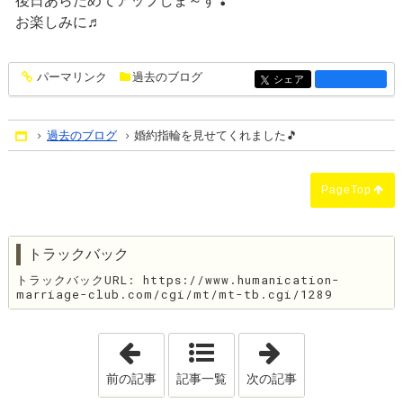
後日あらためてアップしま～す❣
お楽しみに♬
パーマリンク
過去のブログ
entry1302
シェア
entry1302
過去のブログ
婚約指輪を見せてくれました🎵
Home
PageTop
トラックバック
トラックバックURL: https://www.humanication-
marriage-club.com/cgi/mt/mt-tb.cgi/1289
「コロナ離婚！？」
「ご成婚までのQ
前の記事
記事一覧
次の記事