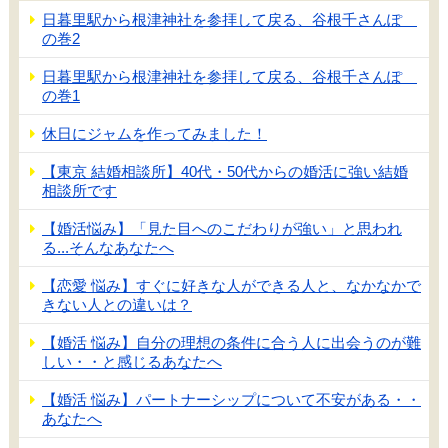
日暮里駅から根津神社を参拝して戻る、谷根千さんぽ
の巻2
日暮里駅から根津神社を参拝して戻る、谷根千さんぽ
の巻1
休日にジャムを作ってみました！
【東京 結婚相談所】40代・50代からの婚活に強い結婚
相談所です
【婚活悩み】「見た目へのこだわりが強い」と思われ
る...そんなあなたへ
【恋愛 悩み】すぐに好きな人ができる人と、なかなかで
きない人との違いは？
【婚活 悩み】自分の理想の条件に合う人に出会うのが難
しい・・と感じるあなたへ
【婚活 悩み】パートナーシップについて不安がある・・
あなたへ