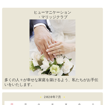
ヒューマニケーション
・マリッジクラブ
多くの人々が幸せな家庭を築けるよう、私たちがお手伝
いをいたします。
«
2020年7月
»
日
月
火
水
木
金
土