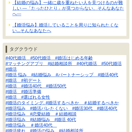
【結婚の悩み】一緒に歳を重ねたい人を見つけるのが難
しい ―「たったひとり」が見つからない、そんなあなた
へ―
【婚活悩み】婚活していることを周りに知られたくな
い...そんなあなたへ
タグクラウド
#40代婚活 #50代婚活 #婚活はじめる年齢
#マッチングアプリ #結婚相談所 #40代婚活 #50代婚活
#婚活
#婚活 悩み #結婚悩み #パートナーシップ #婚活40代
#婚活 #初デート
#婚活 #婚活40代 #婚活50代
#婚活 #婚活準備
#婚活 #選ばれる女性
#婚活のタイミング. #婚活するべきか ＃結婚するべきか
#婚活悩み #婚活バレたくない #婚活30代 #婚活40代
#婚活悩み #恋愛結婚 ＃結婚相談
#婚活悩み #結婚悩み #婚活 40代
#婚活悩み ＃婚活40代
#婚活疲れ #婚活の悩み #結婚相談所