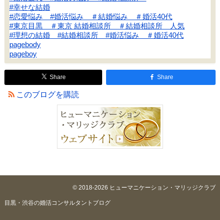
#幸せな結婚
#恋愛悩み #婚活悩み ＃結婚悩み ＃婚活40代
#東京目黒 ＃東京 結婚相談所 ＃結婚相談所 人気
#理想の結婚 #結婚相談所 #婚活悩み ＃婚活40代
pagebody
pageboy
Share
Share
このブログを購読
© 2018-2026 ヒューマニケーション・マリッジクラブ
目黒・渋谷の婚活コンサルタントブログ