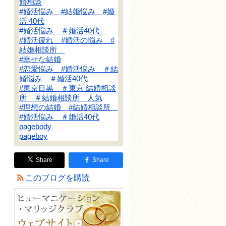
婚相談
#婚活悩み #結婚悩み #婚
活 40代
#婚活悩み ＃婚活40代
#婚活疲れ #婚活の悩み #
結婚相談所
#幸せな結婚
#恋愛悩み #婚活悩み ＃結
婚悩み ＃婚活40代
#東京目黒 ＃東京 結婚相談
所 ＃結婚相談所 人気
#理想の結婚 #結婚相談所
#婚活悩み ＃婚活40代
pagebody
pageboy
Share
Share
このブログを購読