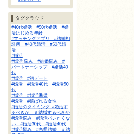
タグクラウド
#40代婚活 #50代婚活 #婚
活はじめる年齢
#マッチングアプリ #結婚相
談所 #40代婚活 #50代婚
活
#婚活
#婚活 悩み #結婚悩み #
パートナーシップ #婚活40
代
#婚活 #初デート
#婚活 #婚活40代 #婚活50
代
#婚活 #婚活準備
#婚活 #選ばれる女性
#婚活のタイミング. #婚活す
るべきか ＃結婚するべきか
#婚活悩み #婚活バレたくな
い #婚活30代 #婚活40代
#婚活悩み #恋愛結婚 ＃結