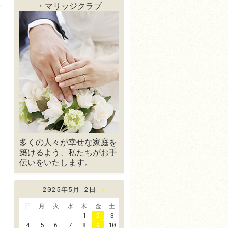
・マリッジクラブ
多くの人々が幸せな家庭を
築けるよう、私たちがお手
伝いをいたします。
«
2025年5月 2日
»
日
月
火
水
木
金
土
1
2
3
4
5
6
7
8
9
10