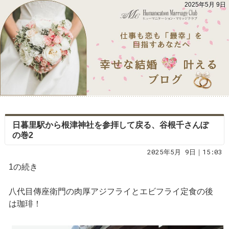
2025年5月 9日
日暮里駅から根津神社を参拝して戻る、谷根千さんぽ
の巻2
2025年5月 9日｜15:03
1の続き
八代目傳座衛門の肉厚アジフライとエビフライ定食の後
は珈琲！