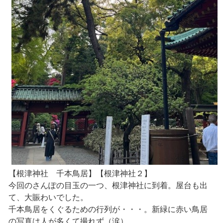
【根津神社 千本鳥居】【根津神社２】
今回のさんぽの目玉の一つ、根津神社に到着。屋台も出
て、大賑わいでした。
千本鳥居をくぐるための行列が・・・。新緑に赤い鳥居
の写真は人が多くて撮れず（涙）