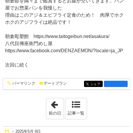
朝倉邸を隅々まで鑑賞するとお腹が空いてきます。パン
屋でお惣菜パンを我慢した
理由はこのアジ＆エビフライ定食のため！ 肉厚でホク
ホクのアジフライは絶品です！
朝倉彫塑館 https://www.taitogeibun.net/asakura/
八代目傳座衛門めし屋
https://www.facebook.com/DENZAEMON/?locale=ja_JP
次回に続く
パーマリンク
デートプラン
entry1504
シェア
entry1504
「2025年5月 2日」
前の日
記事一覧
2025年5月 9日
Home