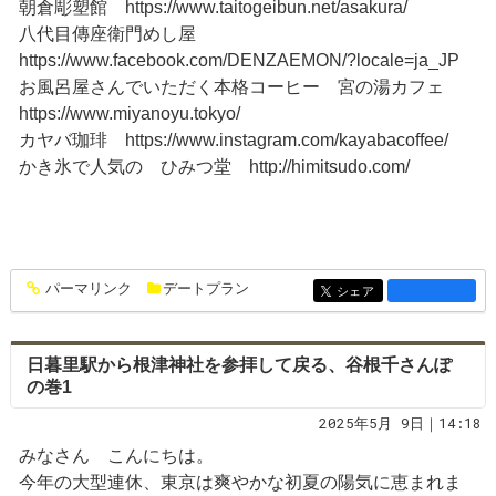
朝倉彫塑館 https://www.taitogeibun.net/asakura/
八代目傳座衛門めし屋
https://www.facebook.com/DENZAEMON/?locale=ja_JP
お風呂屋さんでいただく本格コーヒー 宮の湯カフェ
https://www.miyanoyu.tokyo/
カヤバ珈琲 https://www.instagram.com/kayabacoffee/
かき氷で人気の ひみつ堂 http://himitsudo.com/
パーマリンク
デートプラン
entry1505
シェア
entry1505
日暮里駅から根津神社を参拝して戻る、谷根千さんぽ
の巻1
2025年5月 9日｜14:18
みなさん こんにちは。
今年の大型連休、東京は爽やかな初夏の陽気に恵まれま