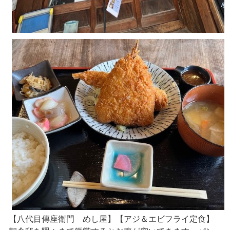
【八代目傳座衛門 めし屋】【アジ＆エビフライ定食】