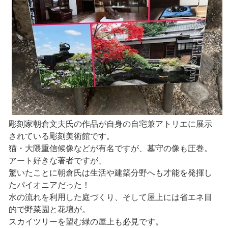
彫刻家朝倉文夫氏の作品が自身の自宅兼アトリエに展示
されている彫刻美術館です。
猫・大隈重信候像などが有名ですが、墓守の像も圧巻。
アート好きな著者ですが、
驚いたことに朝倉氏は生活や建築分野へも才能を発揮し
たパイオニアだった！
水の流れを利用した庭づくり、そして屋上には省エネ目
的で野菜園と花壇が。
スカイツリーを望む緑の屋上も必見です。