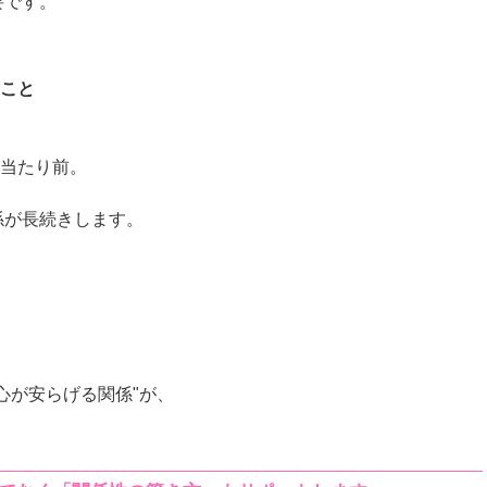
要です。
つこと
のが当たり前。
係が長続きします。
。
心が安らげる関係"が、
。