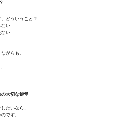
？
って、どういうこと？
らない
たない
きながらも、
と、
。
めの大切な鍵💙
ごしたいなら、
いのです。