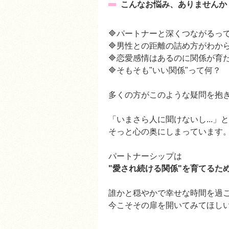
こんなお悩み、ありませんか
🔷パートナーと深くつながる
🔷男性との距離の詰め方がわか
🔷恋愛感情はあるのに関係が育
🔷そもそも"いい関係"って何？
多くの方がこのような疑問を抱
「いまさら人に聞けないし...」
そっと心の奥にしまっています
パートナーシップは
"愛され続ける関係"を育てるた
誰かと穏やかで幸せな時間を過
今こそその扉を開いてみてほし