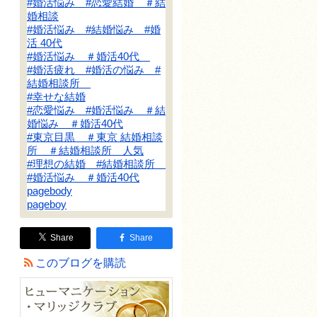
#婚活悩み #恋愛結婚 ＃結
婚相談
#婚活悩み #結婚悩み #婚
活 40代
#婚活悩み ＃婚活40代
#婚活疲れ #婚活の悩み #
結婚相談所
#幸せな結婚
#恋愛悩み #婚活悩み ＃結
婚悩み ＃婚活40代
#東京目黒 ＃東京 結婚相談
所 ＃結婚相談所 人気
#理想の結婚 #結婚相談所
#婚活悩み ＃婚活40代
pagebody
pageboy
Share
Share
このブログを購読