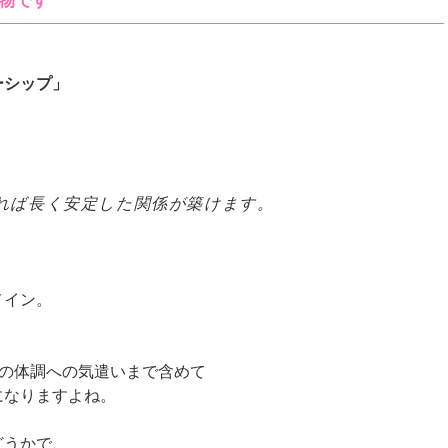
物です
ーシップ」
れば長く安定した関係が築けます。
メイン。
手の体調への気遣いまで含めて
になりますよね。
どうかで、