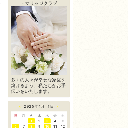
・マリッジクラブ
多くの人々が幸せな家庭を
築けるよう、私たちがお手
伝いをいたします。
«
2025年4月 1日
»
日
月
火
水
木
金
土
1
2
3
4
5
6
7
8
9
10
11
12