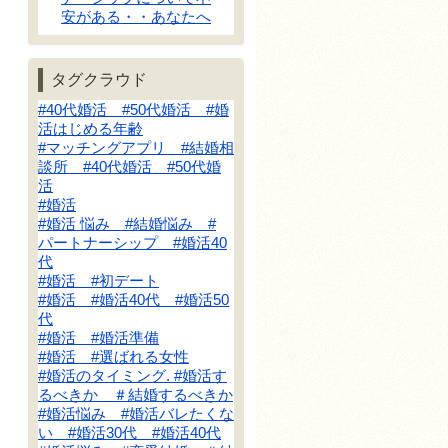
安がある・・あなたへ
タグクラウド
#40代婚活 #50代婚活 #婚
活はじめる年齢
#マッチングアプリ #結婚相
談所 #40代婚活 #50代婚
活
#婚活
#婚活 悩み #結婚悩み #
パートナーシップ #婚活40
代
#婚活 #初デート
#婚活 #婚活40代 #婚活50
代
#婚活 #婚活準備
#婚活 #選ばれる女性
#婚活のタイミング. #婚活す
るべきか ＃結婚するべきか
#婚活悩み #婚活バレたくな
い #婚活30代 #婚活40代