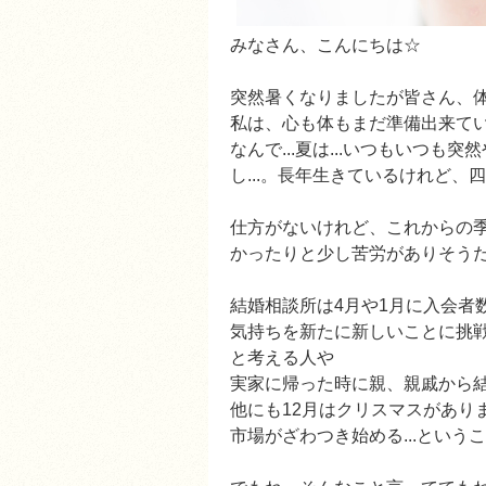
みなさん、こんにちは☆
突然暑くなりましたが皆さん、
私は、心も体もまだ準備出来て
なんで...夏は...いつもいつも
し...。長年生きているけれど
仕方がないけれど、これからの
かったりと少し苦労がありそう
結婚相談所は4月や1月に入会者
気持ちを新たに新しいことに挑
と考える人や
実家に帰った時に親、親戚から結
他にも12月はクリスマスがあり
市場がざわつき始める...という