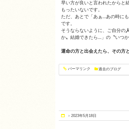
早い方が良いと言われたからと
もったいないです。
ただ、あとで「あぁ...あの時に
です。
そうならないように、ご自分の
か〟結婚できたら...」の〝い
運命の方と出会えたら、その方
パーマリンク
過去のブログ
entry1413
2023年5月18日
Home