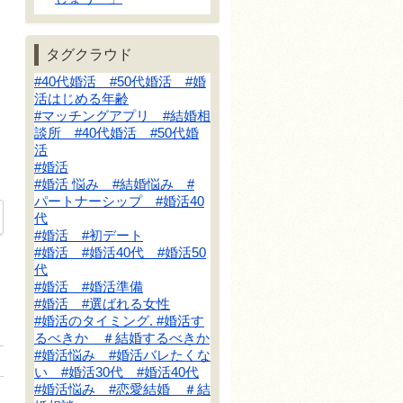
タグクラウド
#40代婚活 #50代婚活 #婚
活はじめる年齢
#マッチングアプリ #結婚相
談所 #40代婚活 #50代婚
活
#婚活
#婚活 悩み #結婚悩み #
パートナーシップ #婚活40
代
#婚活 #初デート
#婚活 #婚活40代 #婚活50
代
#婚活 #婚活準備
#婚活 #選ばれる女性
#婚活のタイミング. #婚活す
るべきか ＃結婚するべきか
#婚活悩み #婚活バレたくな
い #婚活30代 #婚活40代
#婚活悩み #恋愛結婚 ＃結