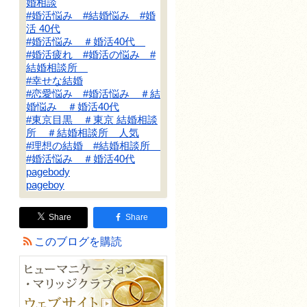
婚相談
#婚活悩み #結婚悩み #婚
活 40代
#婚活悩み ＃婚活40代
#婚活疲れ #婚活の悩み #
結婚相談所
#幸せな結婚
#恋愛悩み #婚活悩み ＃結
婚悩み ＃婚活40代
#東京目黒 ＃東京 結婚相談
所 ＃結婚相談所 人気
#理想の結婚 #結婚相談所
#婚活悩み ＃婚活40代
pagebody
pageboy
Share
Share
このブログを購読