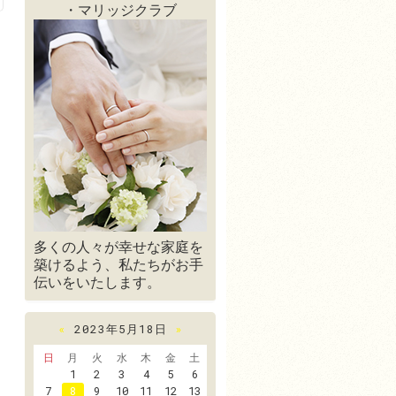
・マリッジクラブ
多くの人々が幸せな家庭を
築けるよう、私たちがお手
伝いをいたします。
«
2023年5月18日
»
日
月
火
水
木
金
土
1
2
3
4
5
6
7
8
9
10
11
12
13