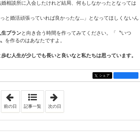
結婚相談所に入会したけれど結局、何もしなかったとなっては
もっと婚活頑張っていれば良かったな...」となってほしくないん
人生プラン
と向き合う時間を作ってみてください。「〝いつ
つか〟を作るのはあなたですよ。
と歩む人生が少しでも長いと良いなと私たちは思っています。
シェア
entry1413
「2023年5月 8日」
「2023年5月26日」
前の日
記事一覧
次の日