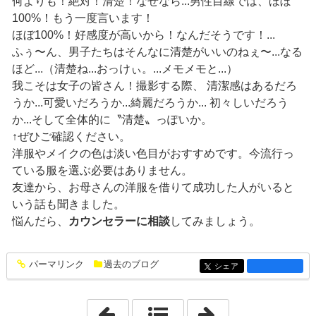
何よりも！絶対！清楚！なぜなら...男性目線では、ほぼ
100%！もう一度言います！
ほぼ100%！好感度が高いから！なんだそうです！...
ふぅ〜ん、男子たちはそんなに清楚がいいのねぇ〜...なる
ほど...（清楚ね...おっけぃ。...メモメモと...）
我こそは女子の皆さん！撮影する際、 清潔感はあるだろ
うか...可愛いだろうか...綺麗だろうか... 初々しいだろう
か...そして全体的に〝清楚〟っぽいか。
↑ぜひご確認ください。
洋服やメイクの色は淡い色目がおすすめです。今流行っ
ている服を選ぶ必要はありません。
友達から、お母さんの洋服を借りて成功した人がいると
いう話も聞きました。
悩んだら、
カウンセラーに相談
してみましょう。
パーマリンク
過去のブログ
entry1383
シェア
entry1383
「2022年10月31日」
「2022年11月11