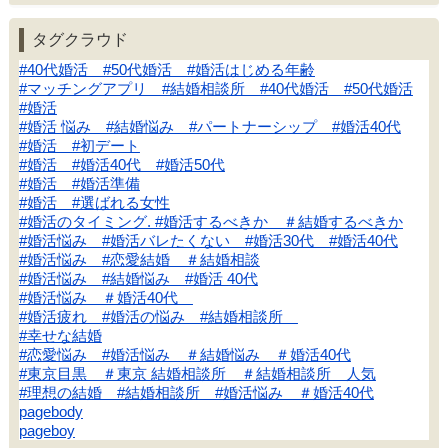
タグクラウド
#40代婚活 #50代婚活 #婚活はじめる年齢
#マッチングアプリ #結婚相談所 #40代婚活 #50代婚活
#婚活
#婚活 悩み #結婚悩み #パートナーシップ #婚活40代
#婚活 #初デート
#婚活 #婚活40代 #婚活50代
#婚活 #婚活準備
#婚活 #選ばれる女性
#婚活のタイミング. #婚活するべきか ＃結婚するべきか
#婚活悩み #婚活バレたくない #婚活30代 #婚活40代
#婚活悩み #恋愛結婚 ＃結婚相談
#婚活悩み #結婚悩み #婚活 40代
#婚活悩み ＃婚活40代
#婚活疲れ #婚活の悩み #結婚相談所
#幸せな結婚
#恋愛悩み #婚活悩み ＃結婚悩み ＃婚活40代
#東京目黒 ＃東京 結婚相談所 ＃結婚相談所 人気
#理想の結婚 #結婚相談所 #婚活悩み ＃婚活40代
pagebody
pageboy