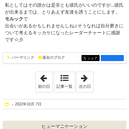
私としてはその誰かは是非とも彼氏がいいのですが...彼氏
が出来るまでは、とりあえず友達を誘うことにします。
モルック
で
出会いがあるかもしれませんしね♫そうなれば自分磨きに
ついて考えるキッカケになったレーダーチャートに感謝
です☆彡
パーマリンク
過去のブログ
entry1380
シェア
entry1380
「2022年9月30日」
「2022年10月21
前の日
記事一覧
次の日
2022年10月 7日
Home
ヒューマニケーション