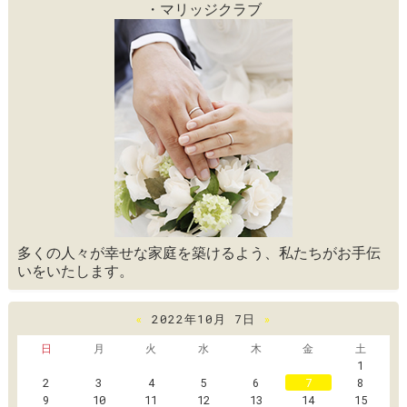
・マリッジクラブ
多くの人々が幸せな家庭を築けるよう、私たちがお手伝
いをいたします。
«
2022年10月 7日
»
日
月
火
水
木
金
土
1
2
3
4
5
6
7
8
9
10
11
12
13
14
15