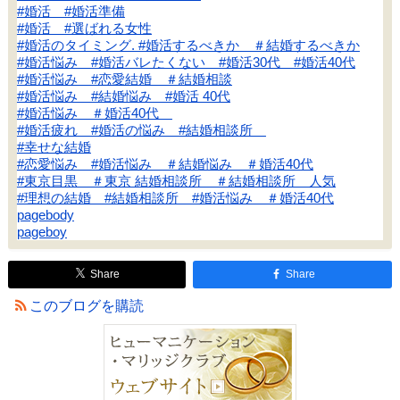
#婚活 #婚活準備
#婚活 #選ばれる女性
#婚活のタイミング. #婚活するべきか ＃結婚するべきか
#婚活悩み #婚活バレたくない #婚活30代 #婚活40代
#婚活悩み #恋愛結婚 ＃結婚相談
#婚活悩み #結婚悩み #婚活 40代
#婚活悩み ＃婚活40代
#婚活疲れ #婚活の悩み #結婚相談所
#幸せな結婚
#恋愛悩み #婚活悩み ＃結婚悩み ＃婚活40代
#東京目黒 ＃東京 結婚相談所 ＃結婚相談所 人気
#理想の結婚 #結婚相談所 #婚活悩み ＃婚活40代
pagebody
pageboy
Share
Share
このブログを購読