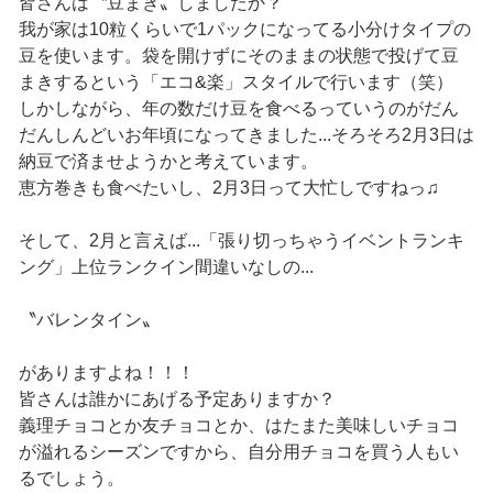
皆さんは〝豆まき〟しましたか？
我が家は10粒くらいで1パックになってる小分けタイプの
豆を使います。袋を開けずにそのままの状態で投げて豆
まきするという「エコ&楽」スタイルで行います（笑）
しかしながら、年の数だけ豆を食べるっていうのがだん
だんしんどいお年頃になってきました...そろそろ2月3日は
納豆で済ませようかと考えています。
恵方巻きも食べたいし、2月3日って大忙しですねっ♫
そして、2月と言えば...「張り切っちゃうイベントランキ
ング」上位ランクイン間違いなしの...
〝バレンタイン〟
がありますよね！！！
皆さんは誰かにあげる予定ありますか？
義理チョコとか友チョコとか、はたまた美味しいチョコ
が溢れるシーズンですから、自分用チョコを買う人もい
るでしょう。