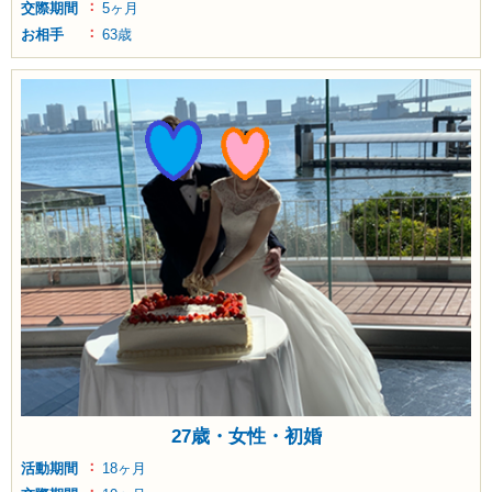
交際期間
5ヶ月
お相手
63歳
27歳・女性・初婚
活動期間
18ヶ月