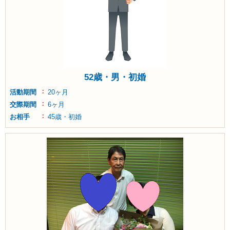
52歳・男・初婚
活動期間
20ヶ月
交際期間
6ヶ月
お相手
45歳・初婚