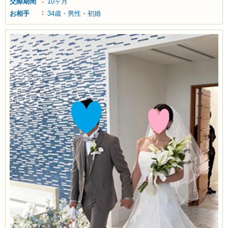
交際期間
10ヶ月
お相手
34歳・男性・初婚