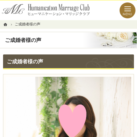
経験豊富なコンサルタント。目黒・渋谷の結婚相談所なら当相談所へ。
目黒・渋谷の結婚相談所なら新しい出会いの場を開くヒューマニケーション・マリッジク
ホーム
ご成婚者様の声
ご成婚者様の声
ご成婚者様の声