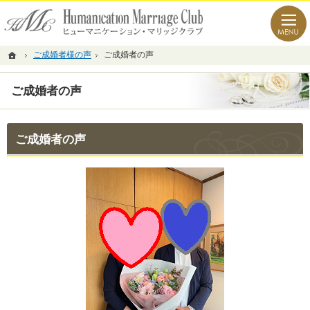
経験豊富なコンサルタント。目黒・渋谷の結婚相談所なら当相談所へ。
目黒・渋谷の結婚相談所なら新しい出会いの場を開くヒューマニケーション・マリッジク
ホーム
ご成婚者様の声
ご成婚者の声
ご成婚者の声
ご成婚者の声