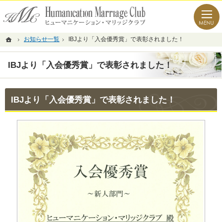
経験豊富なコンサルタント。目黒・渋谷の結婚相談所なら当相談所へ。
目黒・渋谷の結婚相談所なら新しい出会いの場を開くヒューマニケーション・マリッジク
ホーム
お知らせ一覧
IBJより「入会優秀賞」で表彰されました！
IBJより「入会優秀賞」で表彰されました！
IBJより「入会優秀賞」で表彰されました！